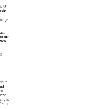
d. U
r de
met je
 kan
ino met
nten
ld
ld te
and
ten
lend
ang is
Fruits