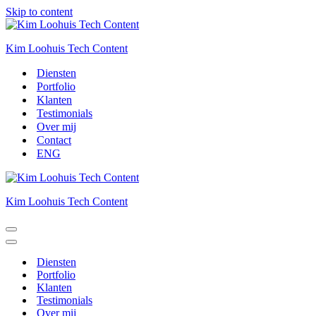
Skip to content
Kim Loohuis Tech Content
Diensten
Portfolio
Klanten
Testimonials
Over mij
Contact
ENG
Kim Loohuis Tech Content
Navigation
Menu
Navigation
Menu
Diensten
Portfolio
Klanten
Testimonials
Over mij