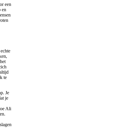
or een
p en
mensen
roten
 echte
ken,
het
zich
ltijd
k te
p. Je
at je
oe Ali
en.
slagen